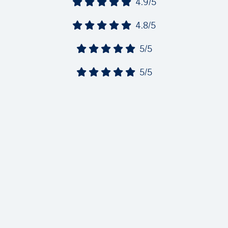
4.9/5
4.8/5
5/5
5/5