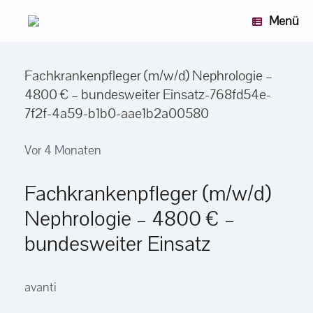
Zum
Menü
Inhalt
springen
Fachkrankenpfleger (m/w/d) Nephrologie –
4800 € – bundesweiter Einsatz-768fd54e-
7f2f-4a59-b1b0-aae1b2a00580
Vor 4 Monaten
Fachkrankenpfleger (m/w/d)
Nephrologie – 4800 € –
bundesweiter Einsatz
avanti