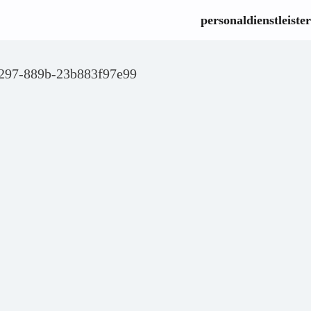
personaldienstleister
4297-889b-23b883f97e99