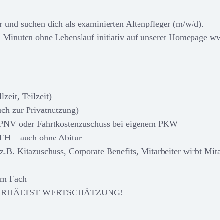
ter und suchen dich als examinierten Altenpfleger (m/w/d).
2 Minuten ohne Lebenslauf initiativ auf unserer Homepage w
lzeit, Teilzeit)
h zur Privatnutzung)
ÖPNV oder Fahrtkostenzuschuss bei eigenem PKW
HFH – auch ohne Abitur
z.B. Kitazuschuss, Corporate Benefits, Mitarbeiter wirbt Mitar
om Fach
 DU ERHÄLTST WERTSCHÄTZUNG!