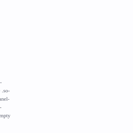
-
 .so-
anel-
-
empty