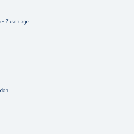
o + Zuschläge
lden