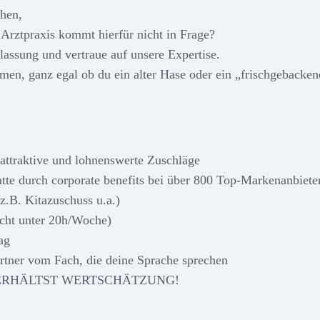
chen,
r Arztpraxis kommt hierfür nicht in Frage?
assung und vertraue auf unsere Expertise.
en, ganz egal ob du ein alter Hase oder ein „frischgebacken
attraktive und lohnenswerte Zuschläge
atte durch corporate benefits bei über 800 Top-Markenanbiete
z.B. Kitazuschuss u.a.)
nicht unter 20h/Woche)
ag
tner vom Fach, die deine Sprache sprechen
 DU ERHÄLTST WERTSCHÄTZUNG!