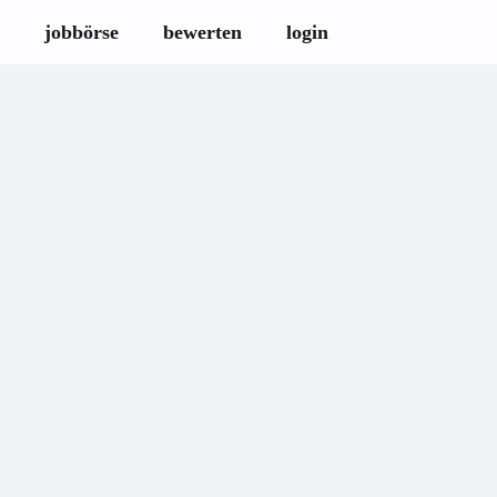
×
×
×
×
×
×
×
×
×
×
×
×
×
×
×
×
×
×
×
×
×
×
×
×
×
×
×
×
×
×
×
×
×
×
×
×
×
×
×
×
×
×
×
×
×
×
×
×
×
×
×
×
×
×
×
×
×
×
×
×
×
×
×
×
×
×
×
jobbörse
bewerten
login