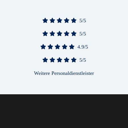
5/5
5/5
4.9/5
5/5
Weitere Personaldienstleister