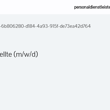
personaldienstleist
/d)-6b806280-d184-4a93-915f-de73ea42d764
llte (m/w/d)