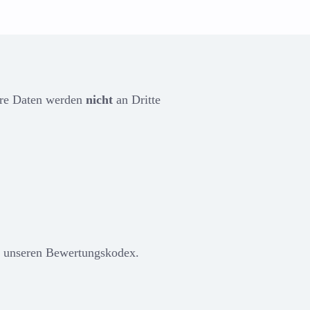
hre Daten werden
nicht
an Dritte
ng unseren Bewertungskodex.