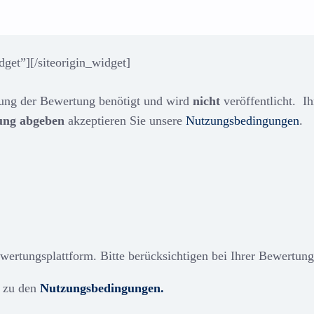
dget”]
[/siteorigin_widget]
rung der Bewertung benötigt und wird
nicht
veröffentlicht. I
ung abgeben
akzeptieren Sie unsere
Nutzungsbedingungen
.
Bewertungsplattform. Bitte berücksichtigen bei Ihrer Bewertu
 zu den
Nutzungsbedingungen
.