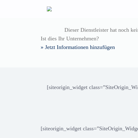
Zum
Inhalt
springen
Dieser Dienstleister hat noch kei
Ist dies Ihr Unternehmen?
» Jetzt Informationen hinzufügen
[siteorigin_widget class=”SiteOrigin_W
[siteorigin_widget class=”SiteOrigin_Wid