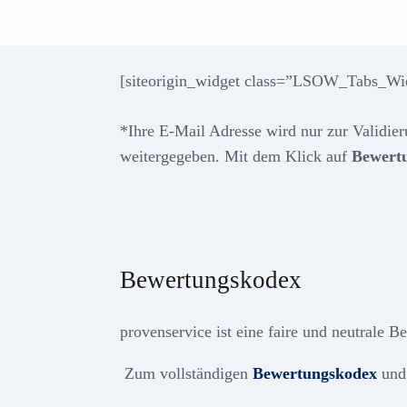
[siteorigin_widget class=”LSOW_Tabs_Wi
*Ihre E-Mail Adresse wird nur zur Validie
weitergegeben. Mit dem Klick auf
Bewert
Bewertungskodex
provenservice ist eine faire und neutrale 
Zum vollständigen
Bewertungskodex
und