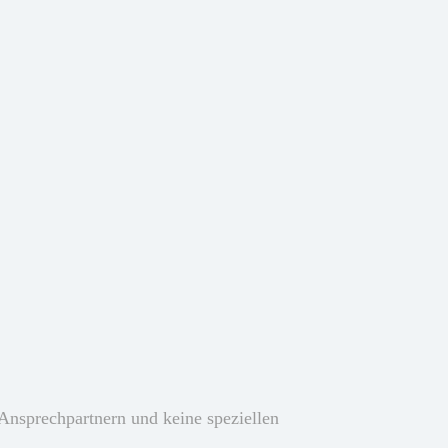
Ansprechpartnern und keine speziellen