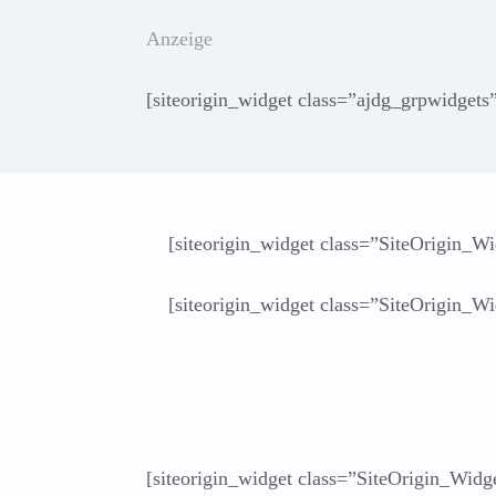
Anzeige
[siteorigin_widget class=”ajdg_grpwidgets
[siteorigin_widget class=”SiteOrigin_W
[siteorigin_widget class=”SiteOrigin_W
[siteorigin_widget class=”SiteOrigin_Wid